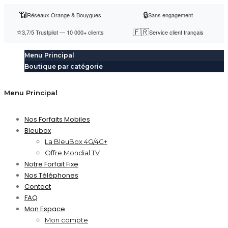
📶
🔒
Réseaux Orange & Bouygues
Sans engagement
⭐
🇫🇷
3,7/5 Trustpilot — 10 000+ clients
Service client français
Menu Principal
Boutique par catégorie
Menu Principal
Nos Forfaits Mobiles
Bleubox
La BleuBox 4G/4G+
Offre Mondial TV
Notre Forfait Fixe
Nos Téléphones
Contact
FAQ
Mon Espace
Mon compte