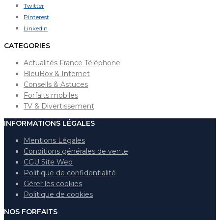
Twitter
Pinterest
LinkedIn
CATEGORIES
Actualités France Téléphone
BleuBox & Internet
Conseils & Astuces
Forfaits mobiles
TV & Divertissement
INFORMATIONS LÉGALES
Mentions Légales
Conditions générales de vente
CGU Site Web
Politique de confidentialité
Gérer les cookies
Politique de cookies
NOS FORFAITS