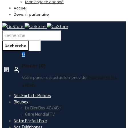
Mon espace abonné
Accueil
Devenir partenaire
0
Panier (0)
Votre panier est actuellement vide
Poursuivre les
achats
Nos Forfaits Mobiles
Bleubox
La BleuBox 4G/4G+
Offre Mondial TV
Notre Forfait Fixe
Nos Téléphones