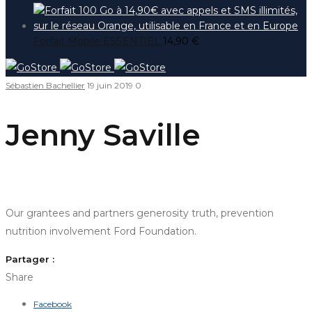
Forfait Mobile ESSENTIEL
14,90
€
Sébastien Bachellier
19 juin 2019
0
Jenny Saville
Our grantees and partners generosity truth, prevention
nutrition involvement Ford Foundation.
Partager :
Share
Facebook