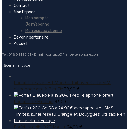
Contact
Mon Espace
Mon compte
Je m’abonne
Mon espace abonné
Devenir partenaire
Accueil
Tél :01 80 91 97 31 - Email : contact@france-telephone.com
Récemment vue
Forfait Fixe avec + 1 Mois Gratuit avec Carte SIM
d'abonnement à BleuFix
39,90
€
Forfait Fixe BleuFix
19,90
€
Forfait Mobile OPTIMAL +
24,90
€