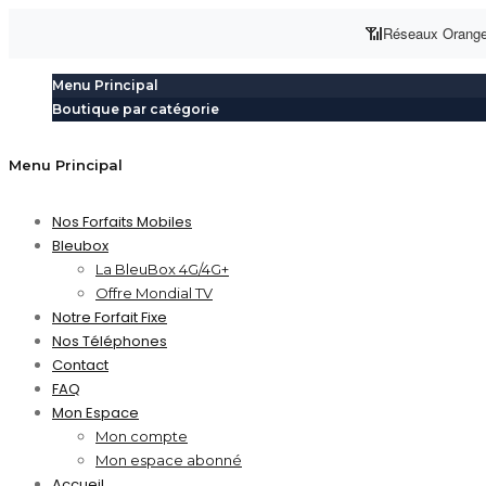
📶
Réseaux Orang
Menu Principal
Boutique par catégorie
Menu Principal
Nos Forfaits Mobiles
Bleubox
La BleuBox 4G/4G+
Offre Mondial TV
Notre Forfait Fixe
Nos Téléphones
Contact
FAQ
Mon Espace
Mon compte
Mon espace abonné
Accueil