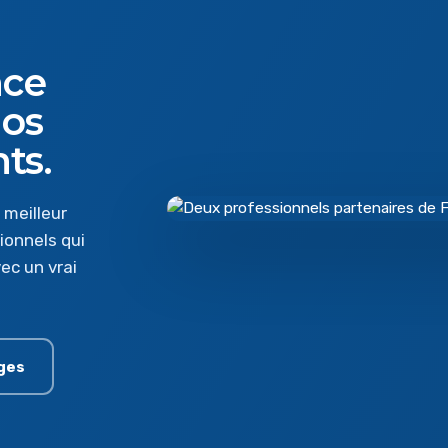
nce
nos
nts.
 meilleur
ionnels qui
ec un vrai
ges