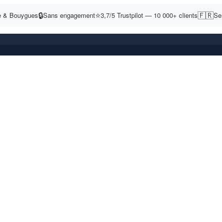
🔒
⭐
🇫🇷
e & Bouygues
Sans engagement
3,7/5 Trustpilot — 10 000+ clients
Ser