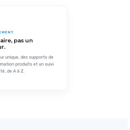
EMENT
aire, pas un
r.
eur unique, des supports de
mation produits et un suivi
té, de A à Z.