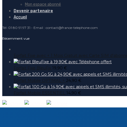
Mon espace abonné
Devenir partenaire
Accueil
Tél :01 80 91 97 31 - Email : contact@france-telephone.com
Récemment vue
Forfait Fixe avec + 1 Mois Gratuit avec Carte SIM d'abo
Forfait Fixe BleuFix
19,90
€
Forfait Mobile OPTIMAL +
24,90
€
Forfait Mobile ESSENTIEL
14,90
€