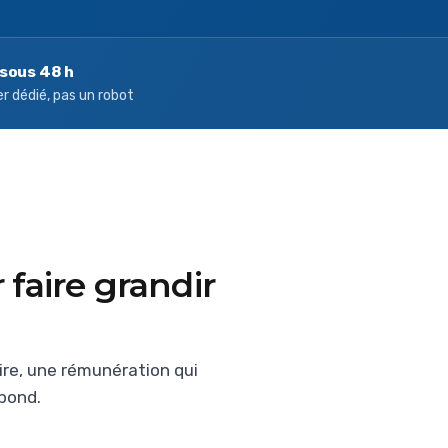
sous 48 h
er dédié, pas un robot
faire grandir
ire, une rémunération qui
pond.