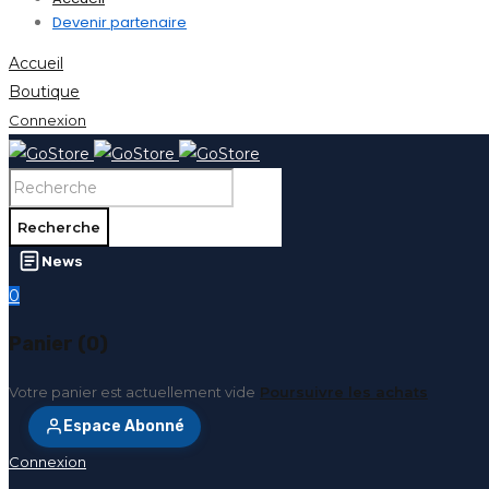
Devenir partenaire
Accueil
Boutique
Connexion
News
0
Panier (0)
Votre panier est actuellement vide
Poursuivre les achats
Espace Abonné
Connexion