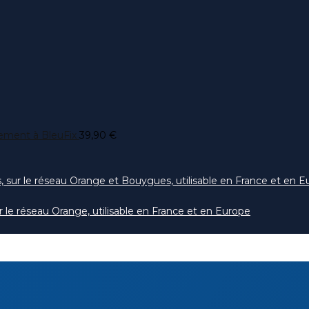
nnement à BleuFix
39,90
€