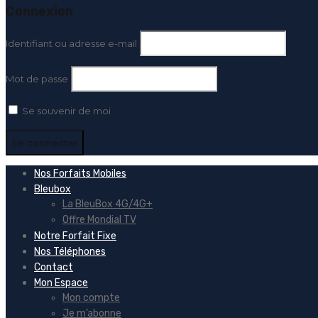
Connexion
Identifiant ou adresse e-mail
Mot de passe
Se souvenir de moi
Nos Forfaits Mobiles
Bleubox
La BleuBox 4G/4G+
Offre Mondial TV
Notre Forfait Fixe
Nos Téléphones
Contact
Mon Espace
Mon compte
Je m’abonne