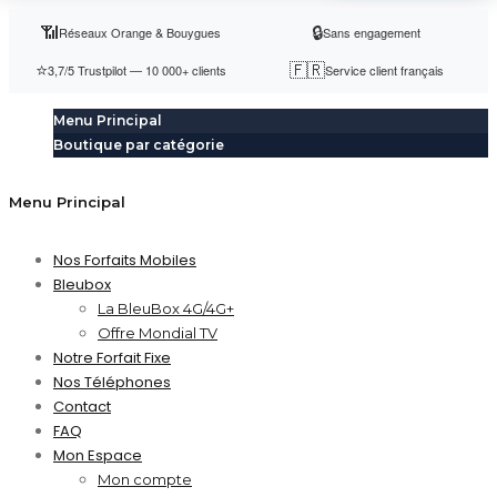
📶
🔒
Réseaux Orange & Bouygues
Sans engagement
⭐
🇫🇷
3,7/5 Trustpilot — 10 000+ clients
Service client français
Menu Principal
Boutique par catégorie
Menu Principal
Nos Forfaits Mobiles
Bleubox
La BleuBox 4G/4G+
Offre Mondial TV
Notre Forfait Fixe
Nos Téléphones
Contact
FAQ
Mon Espace
Mon compte