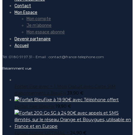
Contact
Mon Espace
Mon compte
Je m’abonne
Mon espace abonné
Devenir partenaire
Accueil
Tél :01 80 91 97 31 - Email : contact@france-telephone.com
Récemment vue
Forfait Fixe avec + 1 Mois Gratuit avec Carte SIM
d'abonnement à BleuFix
39,90
€
Forfait Fixe BleuFix
19,90
€
Forfait Mobile OPTIMAL +
24,90
€