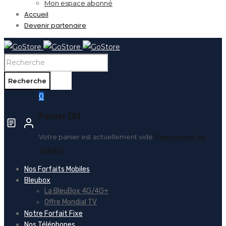
Mon espace abonné
Accueil
Devenir partenaire
0
Panier (0)
Votre panier est actuellement vide
Poursuivre les
achats
Nos Forfaits Mobiles
Bleubox
La BleuBox 4G/4G+
Offre Mondial TV
Notre Forfait Fixe
Nos Téléphones