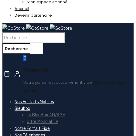
Mon espace abonné
Accueil
Devenir partenaire
0
Panier (0)
Votre panier est actuellement vide
Poursuivre les
achats
Nos Forfaits Mobiles
Bleubox
La BleuBox 4G/4G+
Offre Mondial TV
Notre Forfait Fixe
Nos Téléphones