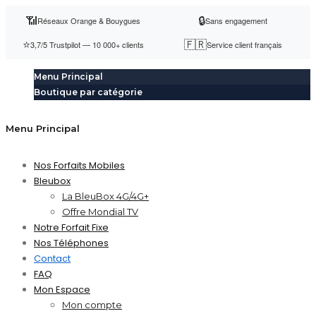
📶
🔒
Réseaux Orange & Bouygues
Sans engagement
⭐
🇫🇷
3,7/5 Trustpilot — 10 000+ clients
Service client français
Menu Principal
Boutique par catégorie
Menu Principal
Nos Forfaits Mobiles
Bleubox
La BleuBox 4G/4G+
Offre Mondial TV
Notre Forfait Fixe
Nos Téléphones
Contact
FAQ
Mon Espace
Mon compte