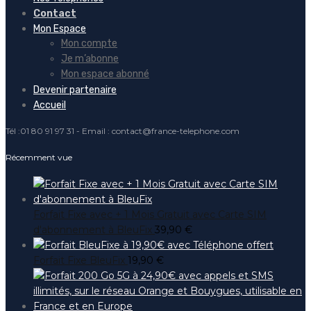
Contact
Mon Espace
Mon compte
Je m’abonne
Mon espace abonné
Devenir partenaire
Accueil
Tél :01 80 91 97 31 - Email : contact@france-telephone.com
Récemment vue
Forfait Fixe avec + 1 Mois Gratuit avec Carte SIM
d'abonnement à BleuFix
39,90
€
Forfait Fixe BleuFix
19,90
€