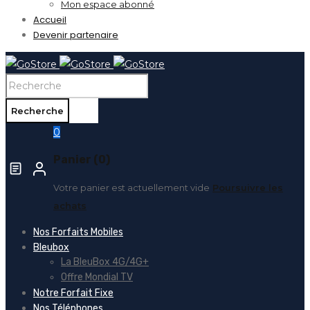
Mon espace abonné
Accueil
Devenir partenaire
0
Panier (0)
Votre panier est actuellement vide
Poursuivre les
achats
Nos Forfaits Mobiles
Bleubox
La BleuBox 4G/4G+
Offre Mondial TV
Notre Forfait Fixe
Nos Téléphones