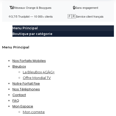
📶
🔒
Réseaux Orange & Bouygues
Sans engagement
⭐
🇫🇷
3,7/5 Trustpilot — 10 000+ clients
Service client français
Menu Principal
Boutique par catégorie
Menu Principal
Nos Forfaits Mobiles
Bleubox
La BleuBox 4G/4G+
Offre Mondial TV
Notre Forfait Fixe
Nos Téléphones
Contact
FAQ
Mon Espace
Mon compte