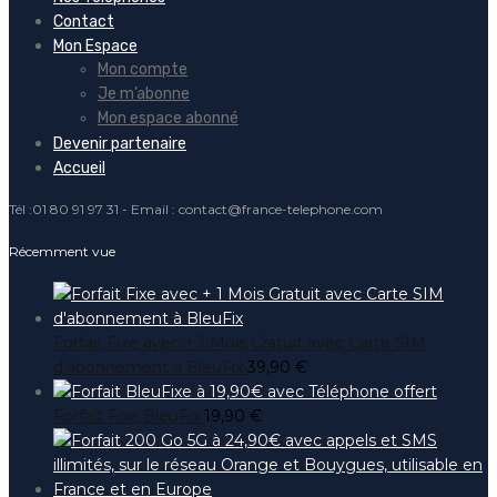
Contact
Mon Espace
Mon compte
Je m’abonne
Mon espace abonné
Devenir partenaire
Accueil
Tél :01 80 91 97 31 - Email : contact@france-telephone.com
Récemment vue
Forfait Fixe avec + 1 Mois Gratuit avec Carte SIM
d'abonnement à BleuFix
39,90
€
Forfait Fixe BleuFix
19,90
€