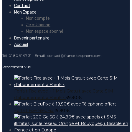
Contact
Mon Espace
Mon compte
Je m’abonne
Mon espace abonné
Devenir partenaire
Accueil
Tél :01 80 91 97 31 - Email : contact@france-telephone.com
Récemment vue
Forfait Fixe avec + 1 Mois Gratuit avec Carte SIM
d'abonnement à BleuFix
39,90
€
Forfait Fixe BleuFix
19,90
€