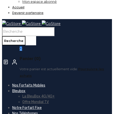
Mon espace abonné
Accueil
Devenir partenaire
0
Panier (0)
Votre panier est actuellement vide
Poursuivre les
achats
Nos Forfaits Mobiles
Bleubox
La BleuBox 4G/4G+
Offre Mondial TV
Notre Forfait Fixe
Nos Téléphones