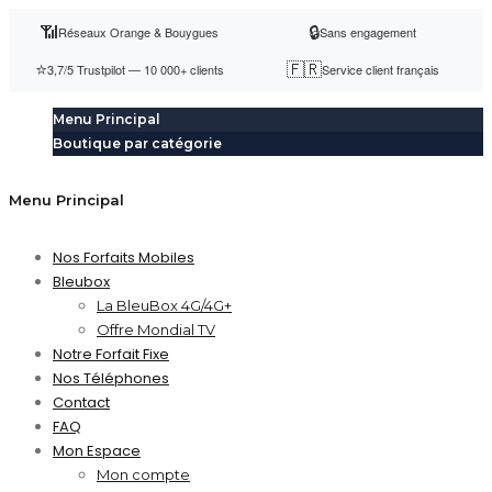
📶
🔒
Réseaux Orange & Bouygues
Sans engagement
⭐
🇫🇷
3,7/5 Trustpilot — 10 000+ clients
Service client français
BleuBox
Menu Principal
Boutique par catégorie
Menu Principal
Nos Forfaits Mobiles
Bleubox
La BleuBox 4G/4G+
Offre Mondial TV
Notre Forfait Fixe
Nos Téléphones
Contact
FAQ
Mon Espace
Mon compte