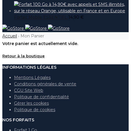
Forfait Mobile ESSENTIEL
14,90
€
Accueil
Mon Panier
›
Votre panier est actuellement vide.
Retour à la boutique
INFORMATIONS LÉGALES
Mentions Légales
Conditions générales de vente
CGU Site Web
Politique de confidentialité
Gérer les cookies
Politique de cookies
NOS FORFAITS
Forfait 1 Go