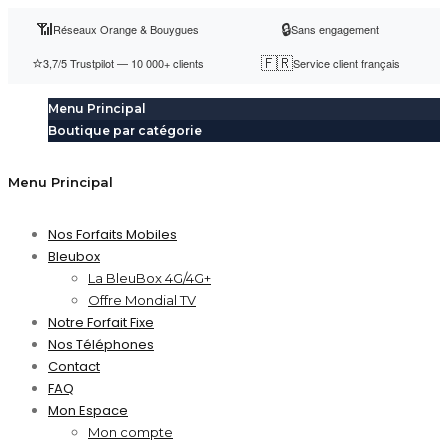
📶
🔒
Réseaux Orange & Bouygues
Sans engagement
⭐
🇫🇷
3,7/5 Trustpilot — 10 000+ clients
Service client français
Menu Principal
Boutique par catégorie
Menu Principal
Nos Forfaits Mobiles
Bleubox
La BleuBox 4G/4G+
Offre Mondial TV
Notre Forfait Fixe
Nos Téléphones
Contact
FAQ
Mon Espace
Mon compte