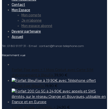
Contact
Mon Espace
Mon compte
Je m’abonne
Mon espace abonné
Devenir partenaire
Accueil
Tél :01 80 91 97 31 - Email : contact@france-telephone.com
Récemment vue
Forfait Fixe avec + 1 Mois Gratuit avec Carte SIM
d'abonnement à BleuFix
39,90
€
Forfait Fixe BleuFix
19,90
€
Forfait Mobile OPTIMAL +
24,90
€