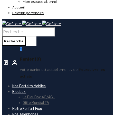
Mon espace abonné
Accueil
Devenir partenaire
0
Panier (0)
Votre panier est actuellement vide
Poursuivre les
achats
Nos Forfaits Mobiles
Bleubox
La BleuBox 4G/4G+
Offre Mondial TV
Notre Forfait Fixe
Nos Téléphones